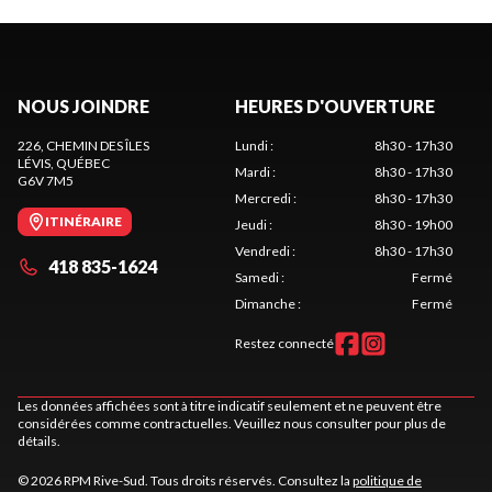
NOUS JOINDRE
HEURES D'OUVERTURE
226, CHEMIN DES ÎLES
Lundi
:
8h30 - 17h30
LÉVIS
, QUÉBEC
Mardi
:
8h30 - 17h30
G6V 7M5
Mercredi
:
8h30 - 17h30
ITINÉRAIRE
Jeudi
:
8h30 - 19h00
Vendredi
:
8h30 - 17h30
418 835-1624
Samedi
:
Fermé
Dimanche
:
Fermé
Restez connecté
Les données affichées sont à titre indicatif seulement et ne peuvent être
considérées comme contractuelles. Veuillez nous consulter pour plus de
détails.
© 2026 RPM Rive-Sud. Tous droits réservés. Consultez la
politique de