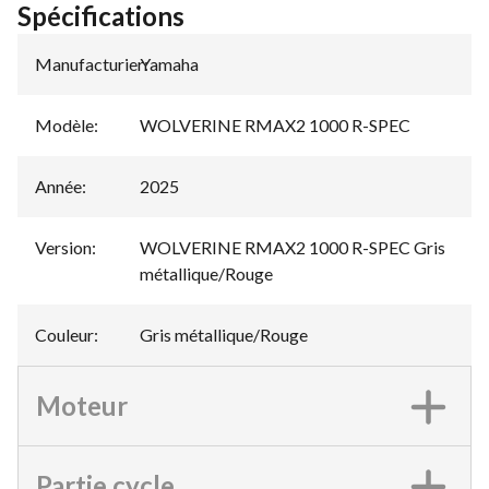
Spécifications
Manufacturier
Yamaha
:
Modèle
:
WOLVERINE RMAX2 1000 R-SPEC
Année
:
2025
Version
:
WOLVERINE RMAX2 1000 R-SPEC Gris
métallique/Rouge
Couleur
:
Gris métallique/Rouge
Moteur
Partie cycle