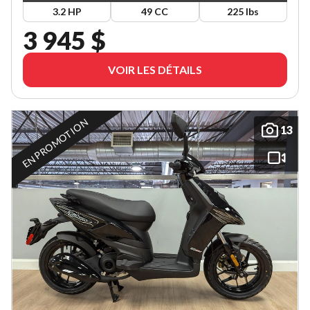
3.2 HP
49 CC
225 lbs
3 945 $
VOIR LES DÉTAILS
EN PROMOTION
13