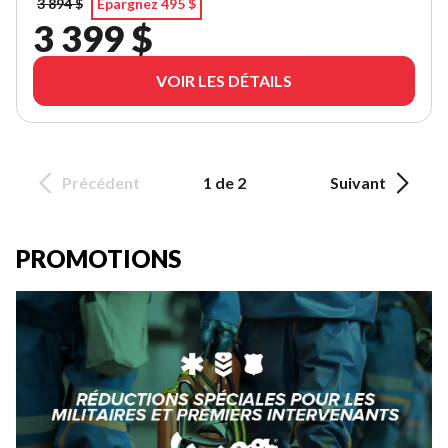
3 894 $
Épargnez 495 $
3 399 $
VOIR LES DÉTAILS
Précédent
1 de 2
Suivant
PROMOTIONS