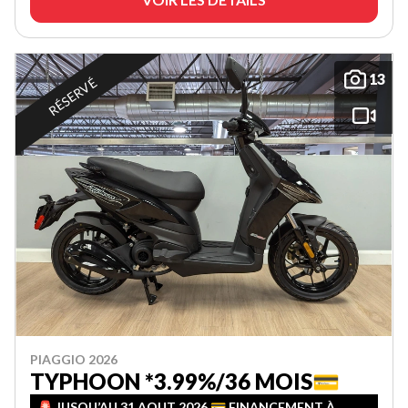
13
RÉSERVÉ
PIAGGIO 2026
TYPHOON *3.99%/36 MOIS💳
🚨 JUSQU’AU 31 AOUT 2026 💳 FINANCEMENT À