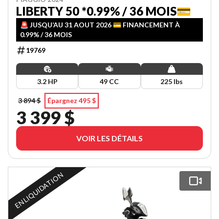
LIBERTY 50 *0.99% / 36 MOIS💳
🚨 JUSQU’AU 31 AOUT 2026 💳 FINANCEMENT À
0.99% / 36 MOIS
19769
3.2 HP
49 CC
225 lbs
3 894 $
Épargnez 495 $
3 399 $
VOIR LES DÉTAILS
EN LIQUIDATION