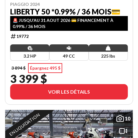
PIAGGIO 2024
LIBERTY 50 *0.99% / 36 MOIS💳
🚨 JUSQU’AU 31 AOUT 2026 💳 FINANCEMENT À
0.99% / 36 MOIS
19772
3.2 HP
49 CC
225 lbs
3 894 $
Épargnez 495 $
3 399 $
VOIR LES DÉTAILS
EN LIQUIDATION
10