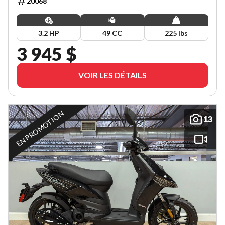
20068
3.2 HP
49 CC
225 lbs
3 945 $
VOIR LES DÉTAILS
EN PROMOTION
13