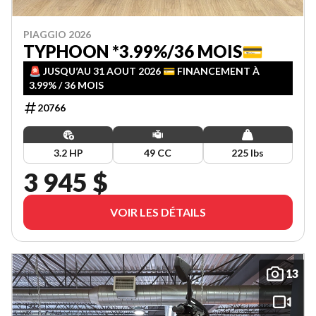
PIAGGIO 2026
TYPHOON *3.99%/36 MOIS💳
🚨 JUSQU’AU 31 AOUT 2026 💳 FINANCEMENT À
3.99% / 36 MOIS
20766
3.2 HP
49 CC
225 lbs
3 945 $
VOIR LES DÉTAILS
13