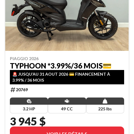
PIAGGIO 2026
TYPHOON *3.99%/36 MOIS💳
🚨 JUSQU’AU 31 AOUT 2026 💳 FINANCEMENT À
3.99% / 36 MOIS
20769
3.2 HP
49 CC
225 lbs
3 945 $
VOIR LES DÉTAILS