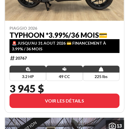
PIAGGIO 2026
TYPHOON *3.99%/36 MOIS💳
🚨 JUSQU’AU 31 AOUT 2026 💳 FINANCEMENT À
3.99% / 36 MOIS
20767
3.2 HP
49 CC
225 lbs
3 945 $
VOIR LES DÉTAILS
13