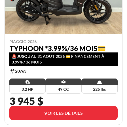
PIAGGIO 2026
TYPHOON *3.99%/36 MOIS💳
🚨 JUSQU’AU 31 AOUT 2026 💳 FINANCEMENT À
3.99% / 36 MOIS
20763
3.2 HP
49 CC
225 lbs
3 945 $
VOIR LES DÉTAILS