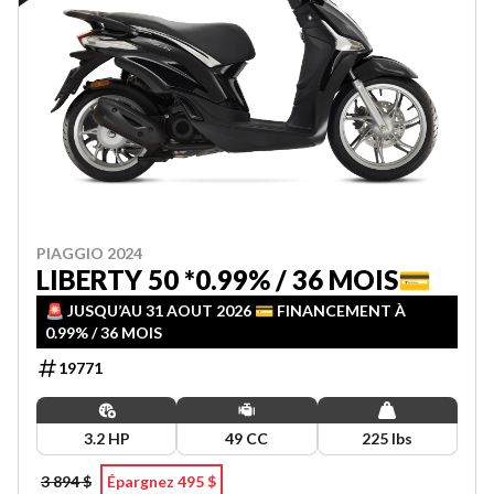
PIAGGIO 2024
LIBERTY 50 *0.99% / 36 MOIS💳
🚨 JUSQU’AU 31 AOUT 2026 💳 FINANCEMENT À
0.99% / 36 MOIS
19771
3.2 HP
49 CC
225 lbs
3 894 $
Épargnez 495 $