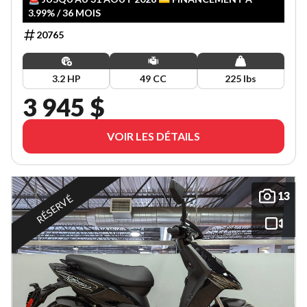
3.99% / 36 MOIS
20765
3.2 HP
49 CC
225 lbs
3 945 $
VOIR LES DÉTAILS
13
RÉSERVÉ