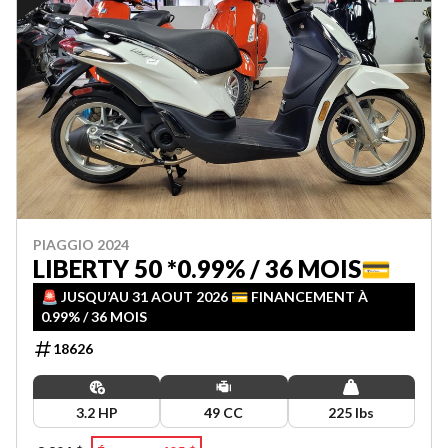
PIAGGIO 2024
LIBERTY 50 *0.99% / 36 MOIS💳
🚨 JUSQU’AU 31 AOUT 2026 💳 FINANCEMENT À
0.99% / 36 MOIS
18626
3.2 HP
49 CC
225 lbs