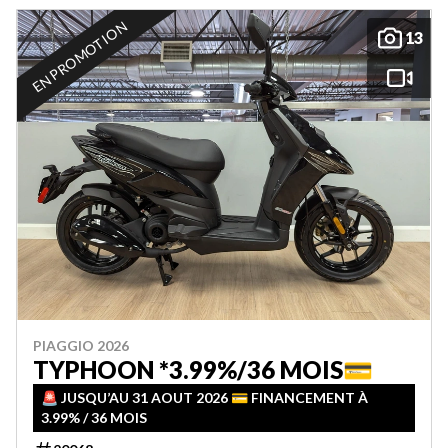
EN PROMOTION
13
PIAGGIO 2026
TYPHOON *3.99%/36 MOIS💳
🚨 JUSQU’AU 31 AOUT 2026 💳 FINANCEMENT À
3.99% / 36 MOIS