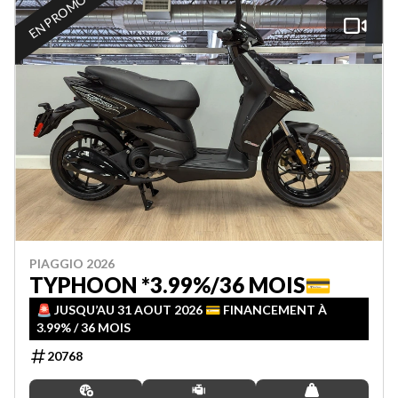
EN PROMOTION
PIAGGIO 2026
TYPHOON *3.99%/36 MOIS💳
🚨 JUSQU’AU 31 AOUT 2026 💳 FINANCEMENT À
3.99% / 36 MOIS
20768