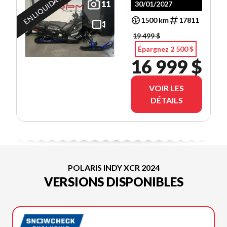
EN LIQUIDATION
11
30/01/2027
1500 km
17811
19 499 $
Épargnez 2 500 $
16 999 $
VOIR LES
DÉTAILS
POLARIS INDY XCR 2024
VERSIONS DISPONIBLES