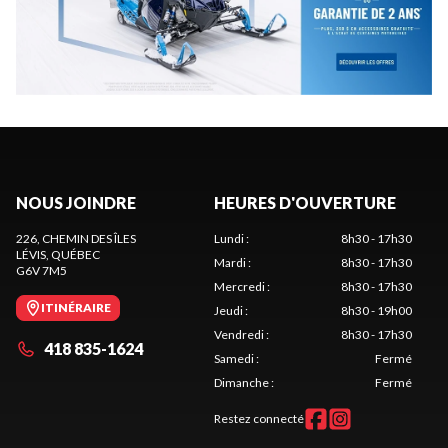
NOUS JOINDRE
HEURES D'OUVERTURE
226, CHEMIN DES ÎLES
Lundi
:
8h30 - 17h30
LÉVIS
, QUÉBEC
Mardi
:
8h30 - 17h30
G6V 7M5
Mercredi
:
8h30 - 17h30
ITINÉRAIRE
Jeudi
:
8h30 - 19h00
Vendredi
:
8h30 - 17h30
418 835-1624
Samedi
:
Fermé
Dimanche
:
Fermé
Restez connecté