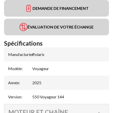
DEMANDE DE FINANCEMENT
ÉVALUATION DE VOTRE ÉCHANGE
Spécifications
Manufacturier
Polaris
:
Modèle
:
Voyageur
Année
:
2025
Version
:
550 Voyageur 144
MOTEUR ET CHAÎNE