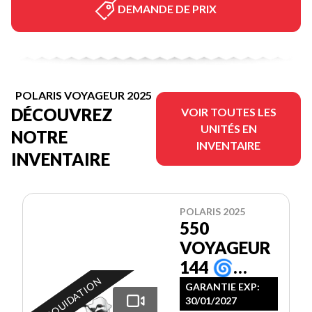
DEMANDE DE PRIX
POLARIS VOYAGEUR 2025
DÉCOUVREZ
VOIR TOUTES LES
UNITÉS EN
NOTRE
INVENTAIRE
INVENTAIRE
POLARIS 2025
550
VOYAGEUR
144 🌀
EN LIQUIDATION
REFROIDI À
GARANTIE EXP:
30/01/2027
L'AIR