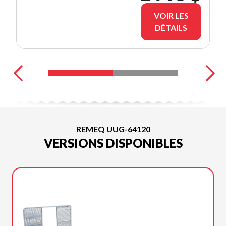
DÈS
VOIR LES
MAINTENANT
DÉTAILS
AU :☎️ 418-
835-1624
REMEQ UUG-64120
VERSIONS DISPONIBLES