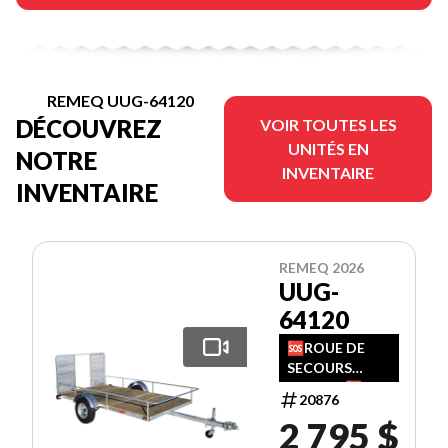
REMEQ UUG-64120
DÉCOUVREZ
VOIR TOUTES LES
UNITÉS EN
NOTRE
INVENTAIRE
INVENTAIRE
REMEQ 2026
UUG-
64120
🆘ROUE DE
SECOURS
INCLUSE🆘
20876
CONTACTEZ
2 795 $
UN
CONSEILLER