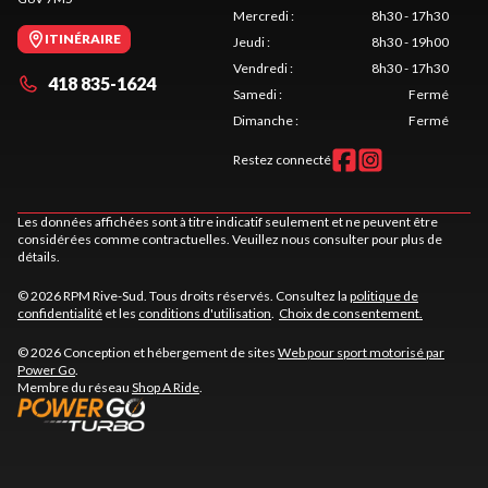
Mercredi
:
8h30 - 17h30
ITINÉRAIRE
Jeudi
:
8h30 - 19h00
Vendredi
:
8h30 - 17h30
418 835-1624
Samedi
:
Fermé
Dimanche
:
Fermé
Restez connecté
Les données affichées sont à titre indicatif seulement et ne peuvent être
considérées comme contractuelles. Veuillez nous consulter pour plus de
détails.
© 2026 RPM Rive-Sud. Tous droits réservés. Consultez la
politique de
confidentialité
et les
conditions d'utilisation
.
Choix de consentement.
© 2026 Conception et hébergement de sites
Web pour sport motorisé par
Power Go
.
Membre du réseau
Shop A Ride
.