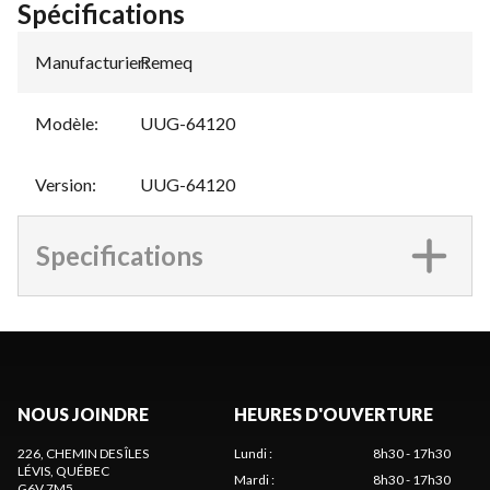
Spécifications
Manufacturier
Remeq
:
Modèle
:
UUG-64120
Version
:
UUG-64120
Specifications
NOUS JOINDRE
HEURES D'OUVERTURE
226, CHEMIN DES ÎLES
Lundi
:
8h30 - 17h30
LÉVIS
, QUÉBEC
Mardi
:
8h30 - 17h30
G6V 7M5