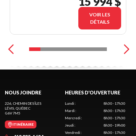
15 994 $
MOIS!! 🚨️🔥
VOIR LES
DÉTAILS
NOUS JOINDRE
HEURES D'OUVERTURE
226, CHEMIN DES ÎLES
Lundi
:
8h30 - 17h30
LÉVIS
, QUÉBEC
Mardi
:
8h30 - 17h30
G6V 7M5
Mercredi
:
8h30 - 17h30
ITINÉRAIRE
Jeudi
:
8h30 - 19h00
Vendredi
:
8h30 - 17h30