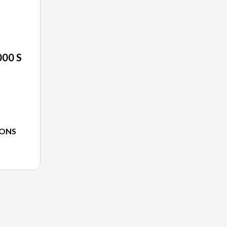
00 S
E
IONS