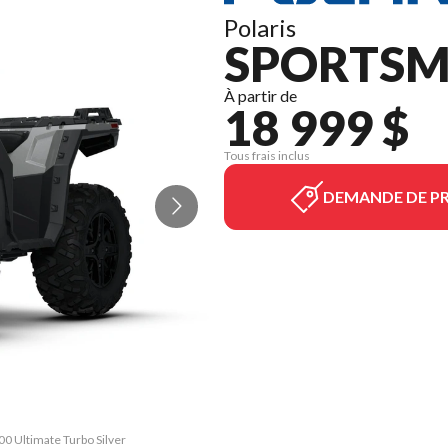
Polaris
SPORTSMA
À partir de
18 999 $
Tous frais inclus
DEMANDE DE PR
00 Ultimate Turbo Silver
La version du modèle su