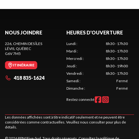
NOUS JOINDRE
HEURES D'OUVERTURE
226, CHEMIN DES ÎLES
Lundi
:
8h30 - 17h30
LÉVIS
, QUÉBEC
Mardi
:
8h30 - 17h30
G6V 7M5
Mercredi
:
8h30 - 17h30
ITINÉRAIRE
Jeudi
:
8h30 - 19h00
Vendredi
:
8h30 - 17h30
418 835-1624
Samedi
:
Fermé
Dimanche
:
Fermé
Restez connecté
Les données affichées sont à titre indicatif seulement et ne peuvent être
considérées comme contractuelles. Veuillez nous consulter pour plus de
détails.
© 2026 RPM Rive-Sud. Tous droits réservés. Consultez la
politique de