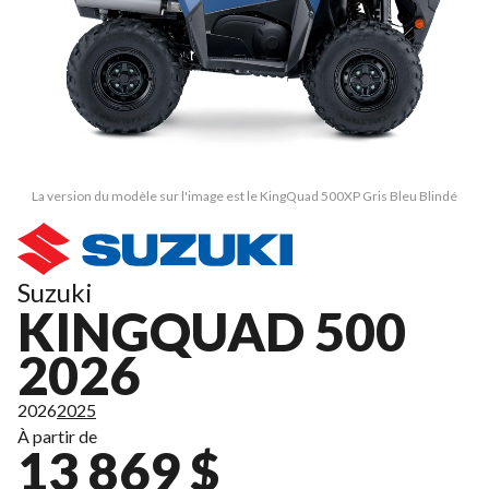
La version du modèle sur l'image est le KingQuad 500XP Gris Bleu Blindé
Suzuki
KINGQUAD 500
2026
2026
2025
À partir de
13 869 $