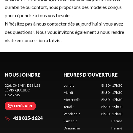
durabilité ou confort, nous proposons des modèles conçus
pour répondre à tous vos besoins.
N'hésitez pas à
nous contacter
dès aujourd'hui si vous avez
des questions ! Nous vous invitons également à nous rendre
visite en concession à
Lévis
.
NOUS JOINDRE
HEURES D'OUVERTURE
226, CHEMIN DES ÎLES
Lundi
:
8h30 - 17h30
LÉVIS
, QUÉBEC
Mardi
:
8h30 - 17h30
G6V 7M5
Mercredi
:
8h30 - 17h30
ITINÉRAIRE
Jeudi
:
8h30 - 19h00
Vendredi
:
8h30 - 17h30
418 835-1624
Samedi
:
Fermé
Dimanche
:
Fermé