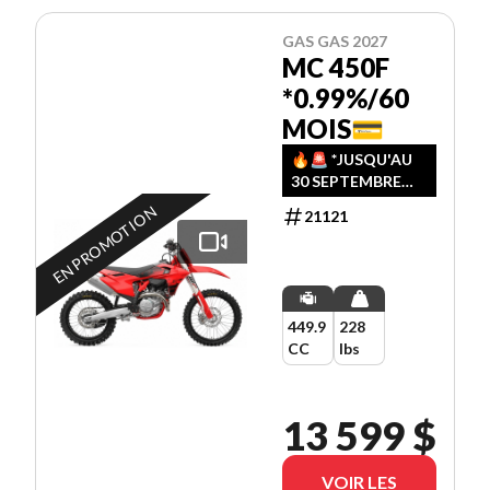
GAS GAS 2027
MC 450F
*0.99%/60
MOIS💳
🔥🚨️ *JUSQU'AU
30 SEPTEMBRE
2026, PROFITEZ
EN PROMOTION
21121
D'UN PLAN DE
FINANCEMENT À
0.99% SUR 60
MOIS!! 🚨️🔥
449.9
228
CC
lbs
13 599 $
VOIR LES