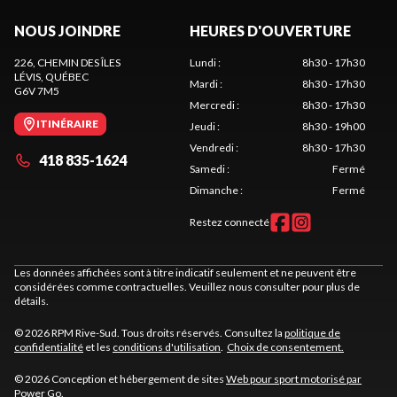
NOUS JOINDRE
HEURES D'OUVERTURE
226, CHEMIN DES ÎLES
Lundi
:
8h30 - 17h30
LÉVIS
, QUÉBEC
Mardi
:
8h30 - 17h30
G6V 7M5
Mercredi
:
8h30 - 17h30
ITINÉRAIRE
Jeudi
:
8h30 - 19h00
Vendredi
:
8h30 - 17h30
418 835-1624
Samedi
:
Fermé
Dimanche
:
Fermé
Restez connecté
Les données affichées sont à titre indicatif seulement et ne peuvent être
considérées comme contractuelles. Veuillez nous consulter pour plus de
détails.
© 2026 RPM Rive-Sud. Tous droits réservés. Consultez la
politique de
confidentialité
et les
conditions d'utilisation
.
Choix de consentement.
© 2026 Conception et hébergement de sites
Web pour sport motorisé par
Power Go
.