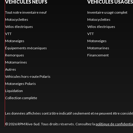
VÉHICULES NEUFS
VÉHICULES USAGÉS
Tout notre inventaire neuf
Inventaire usagé complet
Motocyclettes
Motocyclettes
Vélos électriques
Vélos électriques
VTT
VTT
Motoneiges
Motoneiges
Équipements mécaniques
Motomarines
Remorques
Financement
Motomarines
Autres
Véhicules hors-route Polaris
Motoneiges Polaris
Liquidation
Collection complète
Les données affichées sont à titre indicatif seulement et ne peuvent être consid
© 2026 RPM Rive-Sud. Tous droits réservés. Consultez la
politique de confidentia