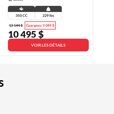
FINANCEMENT À 0.99% SUR 60 MOIS!! 🚨️🔥
350 CC
229 lbs
13 544 $
Épargnez 3 049 $
10 495 $
VOIR LES DÉTAILS
S