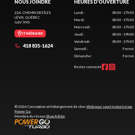
NOUS JOINDRE
HEURES D'OUVERTURE
226, CHEMIN DES ÎLES
Lundi
:
8h30 - 17h30
LÉVIS
, QUÉBEC
Mardi
:
8h30 - 17h30
G6V 7M5
Mercredi
:
8h30 - 17h30
ITINÉRAIRE
Jeudi
:
8h30 - 19h00
Vendredi
:
8h30 - 17h30
418 835-1624
Samedi
:
Fermé
Dimanche
:
Fermé
Restez connecté
© 2026 Conception et hébergement de sites
Web pour sport motorisé par
Power Go
.
Membre du réseau
Shop A Ride
.