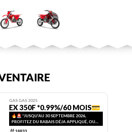
VENTAIRE
GAS GAS 2025
EX 350F *0.99%/60 MOIS💳
🔥🚨️ *JUSQU'AU 30 SEPTEMBRE 2026,
PROFITEZ DU RABAIS DÉJA APPLIQUÉ, OU
AJOUTEZ 1000$ ET PROFITEZ D'UN PLAN DE
18833