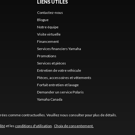
LIENS UTILES
Contactez-nous
Blogue
Notre équipe
Visite virtuelle
Financement
Services financiers Yamaha
Promotions
Services et pièces
Entretien de votre véhicule
Pièces, accessoires et vêtements
Forfait entretien et lavage
Demander un service Polaris
Yamaha Canada
érées comme contractuelles. Veuillez nous consulter pour plus de détails.
lité
et les
conditions d'utilisation
.
Choix de consentement.