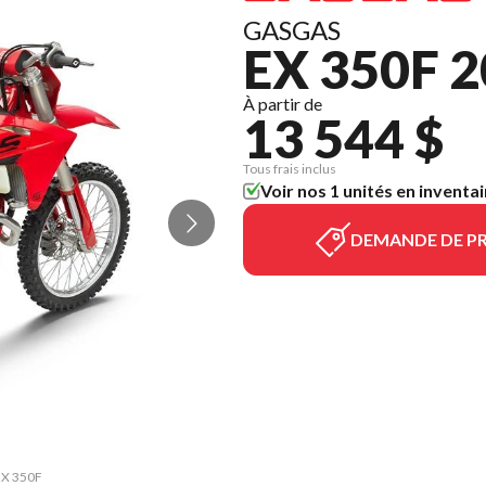
GASGAS
EX 350F 
À partir de
13 544 $
Tous frais inclus
Voir nos 1 unités en inventai
DEMANDE DE PR
 EX 350F
La vers