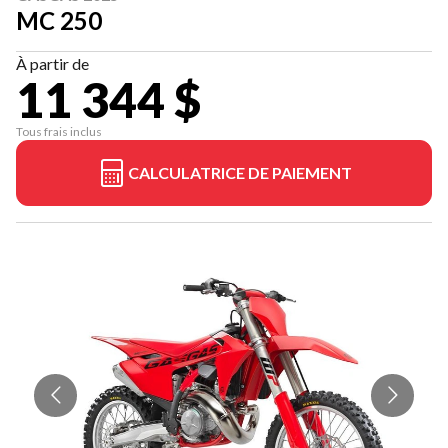
MC 250
À partir de
11 344 $
Tous frais inclus
CALCULATRICE DE PAIEMENT