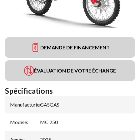
DEMANDE DE FINANCEMENT
ÉVALUATION DE VOTRE ÉCHANGE
Spécifications
Manufacturier
GASGAS
:
Modèle
:
MC 250
Année
:
2025