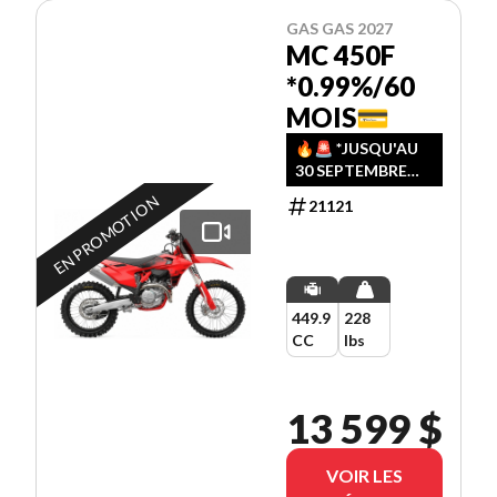
GAS GAS 2027
MC 450F
*0.99%/60
MOIS💳
🔥🚨️ *JUSQU'AU
30 SEPTEMBRE
2026, PROFITEZ
EN PROMOTION
21121
D'UN PLAN DE
FINANCEMENT À
0.99% SUR 60
MOIS!! 🚨️🔥
449.9
228
CC
lbs
13 599 $
VOIR LES