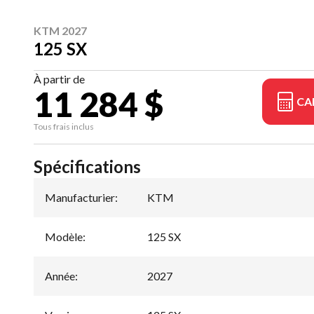
KTM 2027
125 SX
À partir de
11 284 $
CA
Tous frais inclus
Spécifications
Manufacturier
:
KTM
Modèle
:
125 SX
Année
:
2027