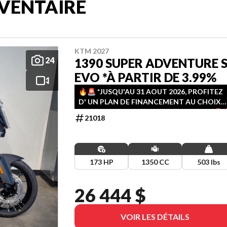
VENTAIRE
KTM 2027
24
1390 SUPER ADVENTURE 
EVO *À PARTIR DE 3.99%
🔥🚨️ *JUSQU'AU 31 AOUT 2026, PROFITEZ
D' UN PLAN DE FINANCEMENT AU CHOIX
(3.99%-36M / 4.99%-48M / 5.99%-60M)!! 🚨️
21018
173 HP
1350 CC
503 lbs
26 444 $
VOIR LES DÉTAILS