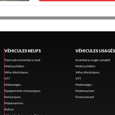
VÉHICULES NEUFS
VÉHICULES USAGÉS
Tout notre inventaire neuf
Inventaire usagé complet
Motocyclettes
Motocyclettes
Vélos électriques
Vélos électriques
VTT
VTT
Motoneiges
Motoneiges
Équipements mécaniques
Motomarines
Remorques
Financement
Motomarines
Autres