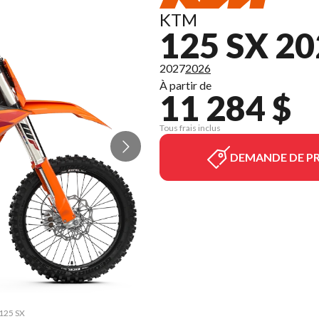
KTM
125 SX 2
2027
2026
À partir de
11 284 $
Tous frais inclus
DEMANDE DE PR
 125 SX
La ver