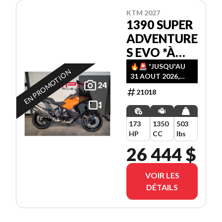
KTM 2027
1390 SUPER
ADVENTURE
S EVO *À
PARTIR DE
🔥🚨️ *JUSQU'AU
EN PROMOTION
31 AOUT 2026,
3.99%
24
PROFITEZ D' UN
21018
PLAN DE
FINANCEMENT AU
CHOIX
173
1350
503
(3.99%-36M /
HP
CC
lbs
4.99%-48M /
5.99%-60M)!! 🚨️🔥
26 444 $
VOIR LES
DÉTAILS