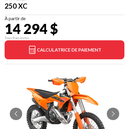
250 XC
À partir de
14 294 $
Tous frais inclus
CALCULATRICE DE PAIEMENT