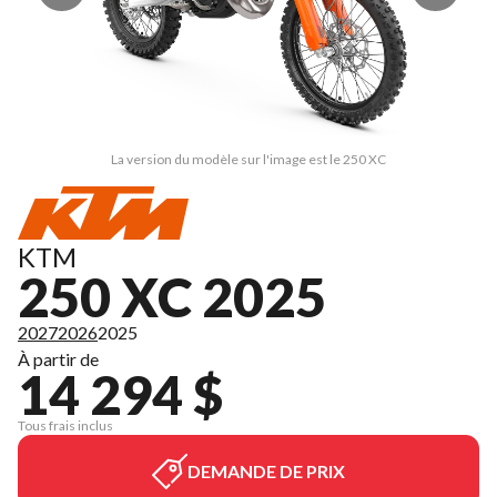
La version du modèle sur l'image est le 250 XC
KTM
250 XC 2025
2027
2026
2025
À partir de
14 294 $
Tous frais inclus
DEMANDE DE PRIX