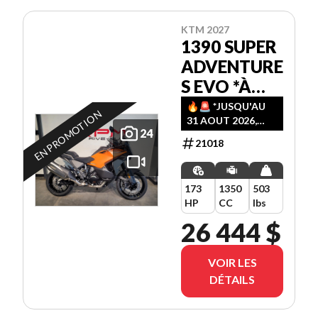
KTM 2027
1390 SUPER
ADVENTURE
S EVO *À
PARTIR DE
🔥🚨️ *JUSQU'AU
EN PROMOTION
31 AOUT 2026,
3.99%
24
PROFITEZ D' UN
21018
PLAN DE
FINANCEMENT AU
CHOIX
173
1350
503
(3.99%-36M /
HP
CC
lbs
4.99%-48M /
5.99%-60M)!! 🚨️🔥
26 444 $
VOIR LES
DÉTAILS