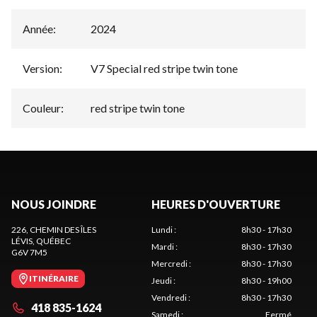
Année
:
2024
Version
:
V7 Special red stripe twin tone
Couleur
:
red stripe twin tone
NOUS JOINDRE
HEURES D'OUVERTURE
226, CHEMIN DES ÎLES
Lundi
:
8h30 - 17h30
LÉVIS
, QUÉBEC
Mardi
:
8h30 - 17h30
G6V 7M5
Mercredi
:
8h30 - 17h30
ITINÉRAIRE
Jeudi
:
8h30 - 19h00
Vendredi
:
8h30 - 17h30
418 835-1624
Samedi
:
Fermé