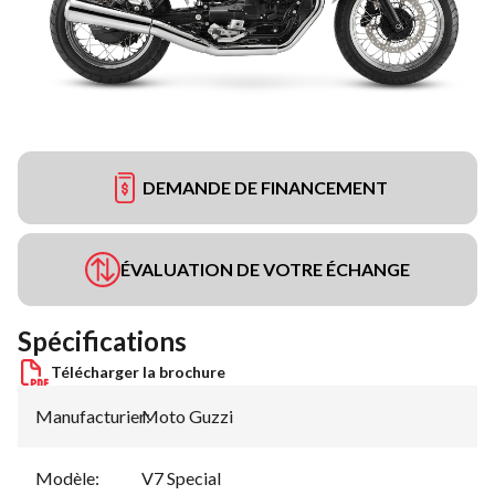
DEMANDE DE FINANCEMENT
ÉVALUATION DE VOTRE ÉCHANGE
Spécifications
Télécharger la brochure
Manufacturier
Moto Guzzi
:
Modèle
:
V7 Special