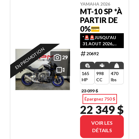
YAMAHA 2026
MT-10 SP *À
PARTIR DE
0%💳
*🚨️🚨️JUSQU'AU
31 AOUT 2026,
EN PROMOTION
PROFITEZ DU
20692
RABAIS DÉJA
29
APPLIQUÉ, OU
AJOUTEZ 750$ ET
165
998
470
OBTENEZ UN
HP
CC
lbs
CHOIX DE➡️
FINANCEMENT
23 099 $
(0% / 24 ET 36
Épargnez 750 $
MOIS) - (5.99% / 48
22 349 $
ET 60 MOIS) -
(6.99% / 72 MOIS)
VOIR LES
DÉTAILS