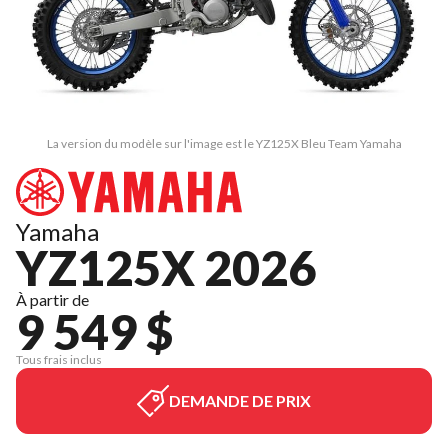
La version du modèle sur l'image est le YZ125X Bleu Team Yamaha
Yamaha
YZ125X 2026
À partir de
9 549 $
Tous frais inclus
DEMANDE DE PRIX