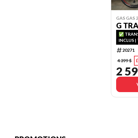
GAS GAS 
G TRA
✅ TRANS
INCLUS | 
FINANCEM
20271
CHANCE 
4 399 $
É
2 59