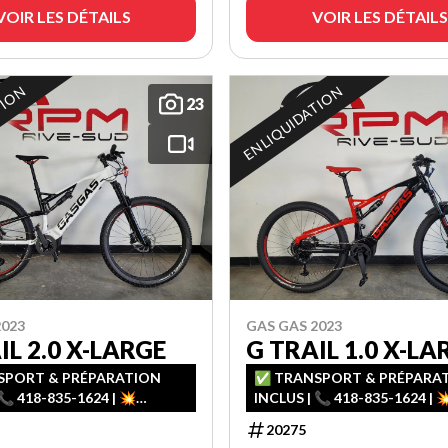
VOIR LES DÉTAILS
VOIR LES DÉTAILS
TION
EN LIQUIDATION
23
2023
GAS GAS 2023
IL 2.0 X-LARGE
G TRAIL 1.0 X-LA
PORT & PRÉPARATION
✅ TRANSPORT & PRÉPARA
📞 418-835-1624 | 💥
INCLUS | 📞 418-835-1624 | 
ENT FACILE – 1ʳᵉ, 2ᵉ & 3ᵉ
FINANCEMENT FACILE – 1ʳᵉ, 2
20275
AU CRÉDIT
CHANCE AU CRÉDIT