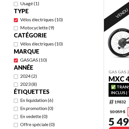
Usagé
(
1
)
VENDU
TYPE
Vélos électriques
(
10
)
Motocyclette
(
9
)
CATÉGORIE
Vélos électriques
(
10
)
MARQUE
GASGAS
(
10
)
ANNÉE
GAS GAS 
2024
(
2
)
MXC 
2023
(
8
)
✅ TRANS
ÉTIQUETTES
INCLUS | 
FINANCEM
En liquidation
(
6
)
19832
CHANCE 
En promotion
(
0
)
10 059 $
En vedette
(
0
)
5 49
Offre spéciale
(
0
)