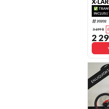
X-LA
✅ TRANS
INCLUS | 
FINANCEM
20202
CHANCE 
3 699 $
É
2 29
EN LIQUIDA