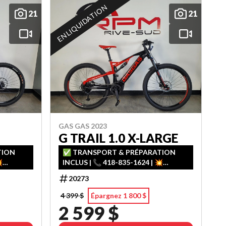
EN LIQUIDATION
21
21
GAS GAS 2023
G TRAIL 1.0 X-LARGE
TION
✅ TRANSPORT & PRÉPARATION

INCLUS | 📞 418-835-1624 | 💥
ᵉ & 3ᵉ
FINANCEMENT FACILE – 1ʳᵉ, 2ᵉ & 3ᵉ
20273
CHANCE AU CRÉDIT
4 399 $
Épargnez 1 800 $
2 599 $