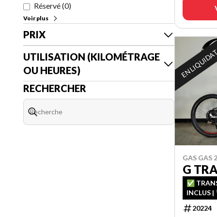
Réservé
(
0
)
Voir plus
PRIX
EN LIQUIDA
UTILISATION (KILOMÉTRAGE
OU HEURES)
RECHERCHER
GAS GAS 
G TRA
✅ TRANS
INCLUS | 
FINANCEM
20224
CHANCE 