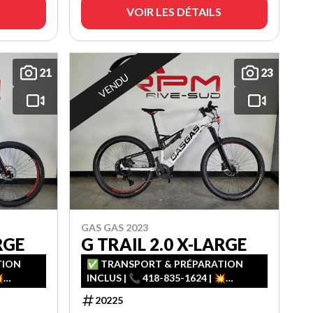
VOIR LES DÉTAILS
21
23
VENDU
GAS GAS 2023
RGE
G TRAIL 2.0 X-LARGE
TION
✅ TRANSPORT & PRÉPARATION

INCLUS | 📞 418-835-1624 | 💥
ᵉ & 3ᵉ
FINANCEMENT FACILE – 1ʳᵉ, 2ᵉ & 3ᵉ
20225
CHANCE AU CRÉDIT