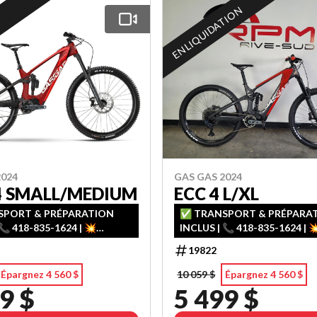
EN LIQUIDATION
2024
GAS GAS 2024
4 SMALL/MEDIUM
ECC 4 L/XL
PORT & PRÉPARATION
✅ TRANSPORT & PRÉPARA
📞 418-835-1624 | 💥
INCLUS | 📞 418-835-1624 | 
ENT FACILE – 1ʳᵉ, 2ᵉ & 3ᵉ
FINANCEMENT FACILE – 1ʳᵉ, 2
19822
AU CRÉDIT
CHANCE AU CRÉDIT
Épargnez 4 560 $
10 059 $
Épargnez 4 560 $
9 $
5 499 $