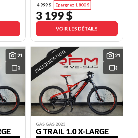
4 999 $
Épargnez 1 800 $
3 199 $
VOIR LES DÉTAILS
EN LIQUIDATION
21
21
GAS GAS 2023
RGE
G TRAIL 1.0 X-LARGE