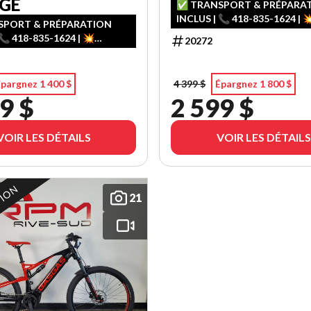
RGE
✅ TRANSPORT & PRÉPARA
INCLUS | 📞 418-835-1624 | 
PORT & PRÉPARATION
FINANCEMENT FACILE – 1ʳᵉ, 2
📞 418-835-1624 | 💥
20272
CHANCE AU CRÉDIT
ENT FACILE – 1ʳᵉ, 2ᵉ & 3ᵉ
AU CRÉDIT
pargnez 1 400 $
4 399 $
Épargnez 1 800 $
9 $
2 599 $
VOIR LES DÉTAILS
VOIR LES DÉTAILS
TION
21