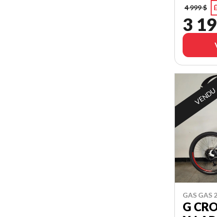
4 999 $
É
3 19
VENDU
GAS GAS 
G CRO