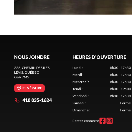
NOUS JOINDRE
HEURES D'OUVERTURE
226, CHEMIN DES ÎLES
Lundi
:
8h30 - 17h30
LÉVIS
, QUÉBEC
Mardi
:
8h30 - 17h30
G6V 7M5
Mercredi
:
8h30 - 17h30
ITINÉRAIRE
Jeudi
:
8h30 - 19h00
Vendredi
:
8h30 - 17h30
418 835-1624
Samedi
:
Fermé
Dimanche
:
Fermé
Restez connecté