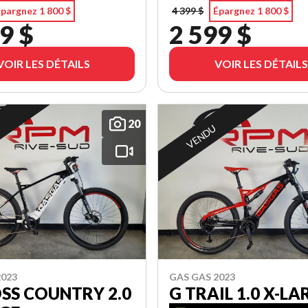
pargnez 1 800 $
4 399 $
Épargnez 1 800 $
9 $
2 599 $
VOIR LES DÉTAILS
VOIR LES DÉTAILS
20
VENDU
2023
GAS GAS 2023
SS COUNTRY 2.0
G TRAIL 1.0 X-LA