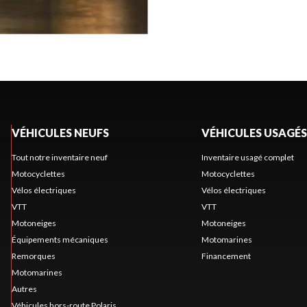
VÉHICULES NEUFS
VÉHICULES USAGÉS
Tout notre inventaire neuf
Inventaire usagé complet
Motocyclettes
Motocyclettes
Vélos électriques
Vélos électriques
VTT
VTT
Motoneiges
Motoneiges
Équipements mécaniques
Motomarines
Remorques
Financement
Motomarines
Autres
Véhicules hors-route Polaris