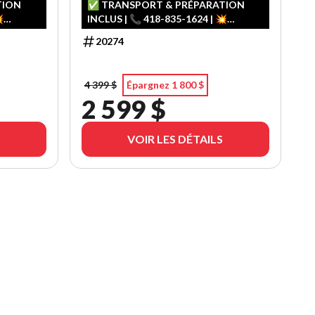
TION
✅ TRANSPORT & PRÉPARATION

INCLUS | 📞 418-835-1624 | 💥
ᵉ & 3ᵉ
FINANCEMENT FACILE – 1ʳᵉ, 2ᵉ & 3ᵉ
20274
CHANCE AU CRÉDIT
4 399 $
Épargnez 1 800 $
2 599 $
VOIR LES DÉTAILS