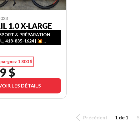
2023
IL 1.0 X-LARGE
PORT & PRÉPARATION
📞 418-835-1624 | 💥
ENT FACILE – 1ʳᵉ, 2ᵉ & 3ᵉ
AU CRÉDIT
pargnez 1 800 $
9 $
VOIR LES DÉTAILS
Précédent
1 de 1
S