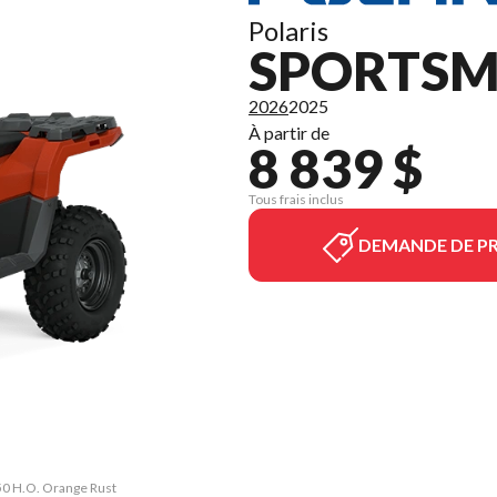
Polaris
SPORTSMA
2026
2025
À partir de
8 839 $
Tous frais inclus
DEMANDE DE PR
450 H.O. Orange Rust