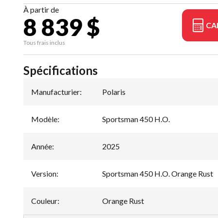
À partir de
8 839 $
CA
Tous frais inclus
Spécifications
Manufacturier
:
Polaris
Modèle
:
Sportsman 450 H.O.
Année
:
2025
Version
:
Sportsman 450 H.O. Orange Rust
Couleur
:
Orange Rust