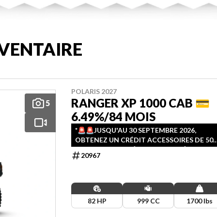
VENTAIRE
POLARIS 2027
RANGER XP 1000 CAB 💳
5
6.49%/84 MOIS
*🚨️🚨️JUSQU'AU 30 SEPTEMBRE 2026,
OBTENEZ UN CRÉDIT ACCESSOIRES DE 500
+ FINANCEMENT À 6.49% JUSQU'À 84 MOIS
20967
🚨️🚨️
82 HP
999 CC
1700 lbs