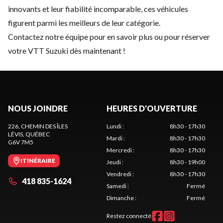
innovants et leur fiabilité incomparable, ces véhicules
figurent parmi les meilleurs de leur catégorie.
Contactez notre équipe
pour en savoir plus ou pour réserver
votre VTT Suzuki dès maintenant !
NOUS JOINDRE
HEURES D'OUVERTURE
226, CHEMIN DES ÎLES
Lundi
:
8h30 - 17h30
LÉVIS
, QUÉBEC
Mardi
:
8h30 - 17h30
G6V 7M5
Mercredi
:
8h30 - 17h30
ITINÉRAIRE
Jeudi
:
8h30 - 19h00
Vendredi
:
8h30 - 17h30
418 835-1624
Samedi
:
Fermé
Dimanche
:
Fermé
Restez connecté