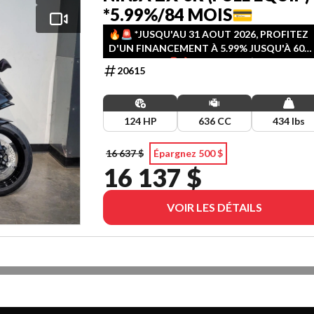
*5.99%/84 MOIS💳
🔥🚨️ *JUSQU'AU 31 AOUT 2026, PROFITEZ
D'UN FINANCEMENT À 5.99% JUSQU'À 60
OU 84 MOIS 🚨️🔥(MIN. 15 000$ MAF POUR
20615
84 MOIS)
124 HP
636 CC
434 lbs
16 637 $
Épargnez 500 $
16 137 $
VOIR LES DÉTAILS