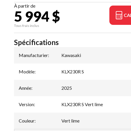
À partir de
5 994 $
CA
Tous frais inclus
Spécifications
Manufacturier
:
Kawasaki
Modèle
:
KLX230R S
Année
:
2025
Version
:
KLX230R S Vert lime
Couleur
:
Vert lime