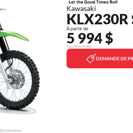
Kawasaki
KLX230R 
À partir de
5 994 $
Tous frais inclus
DEMANDE DE PR
0R S Vert lime