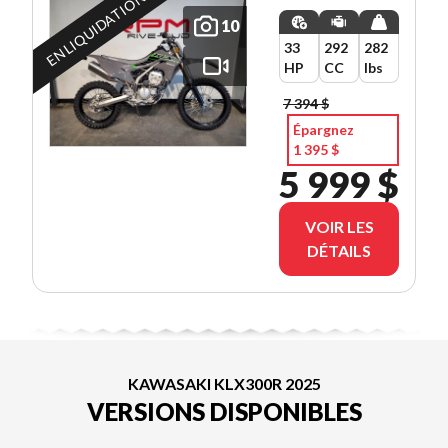
EN LIQUIDATION
28/12/2026
10
33
292
282
HP
CC
lbs
7 394 $
Épargnez
1 395 $
5 999 $
VOIR LES
DÉTAILS
KAWASAKI KLX300R 2025
VERSIONS DISPONIBLES