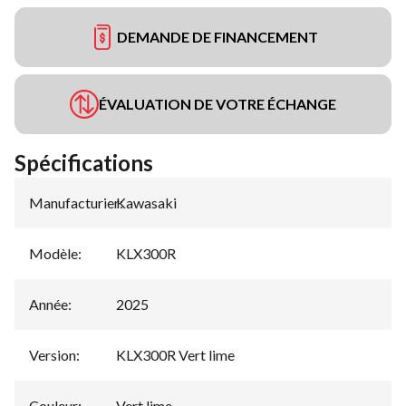
DEMANDE DE FINANCEMENT
ÉVALUATION DE VOTRE ÉCHANGE
Spécifications
Manufacturier
Kawasaki
:
Modèle
:
KLX300R
Année
:
2025
Version
:
KLX300R Vert lime
Couleur
:
Vert lime