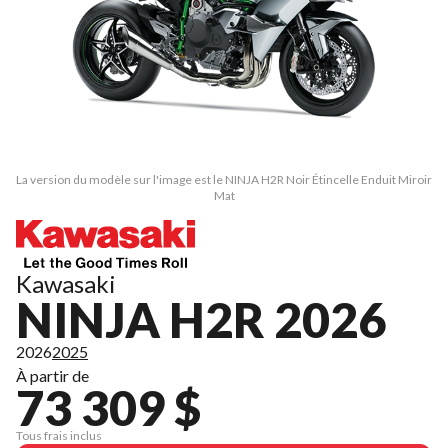
La version du modèle sur l'image est le NINJA H2R Noir Étincelle Enduit Miroir
Mat
Kawasaki
NINJA H2R 2026
2026
2025
À partir de
73 309 $
Tous frais inclus