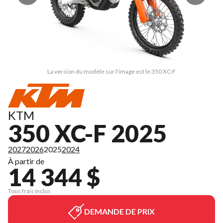
La version du modèle sur l'image est le 350 XC-F
KTM
350 XC-F 2025
2027
2026
2025
2024
À partir de
14 344 $
Tous frais inclus
DEMANDE DE PRIX