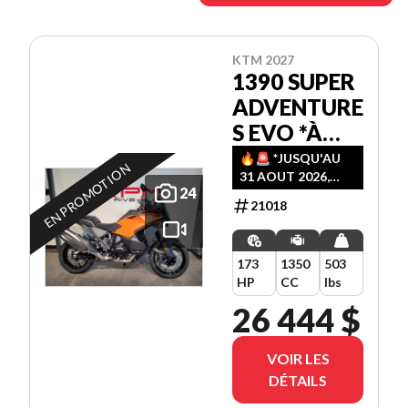
KTM 2027
1390 SUPER
ADVENTURE
S EVO *À
PARTIR DE
🔥🚨️ *JUSQU'AU
EN PROMOTION
31 AOUT 2026,
3.99%
24
PROFITEZ D' UN
21018
PLAN DE
FINANCEMENT AU
CHOIX
173
1350
503
(3.99%-36M /
HP
CC
lbs
4.99%-48M /
5.99%-60M)!! 🚨️🔥
26 444 $
VOIR LES
DÉTAILS