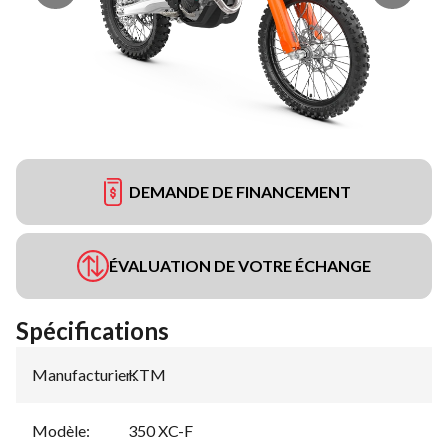
DEMANDE DE FINANCEMENT
ÉVALUATION DE VOTRE ÉCHANGE
Spécifications
Manufacturier
KTM
:
Modèle
:
350 XC-F