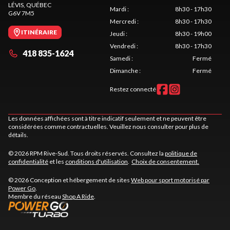
LÉVIS
, QUÉBEC
Mardi
:
8h30 - 17h30
G6V 7M5
Mercredi
:
8h30 - 17h30
ITINÉRAIRE
Jeudi
:
8h30 - 19h00
Vendredi
:
8h30 - 17h30
418 835-1624
Samedi
:
Fermé
Dimanche
:
Fermé
Restez connecté
Les données affichées sont à titre indicatif seulement et ne peuvent être
considérées comme contractuelles. Veuillez nous consulter pour plus de
détails.
© 2026 RPM Rive-Sud. Tous droits réservés. Consultez la
politique de
confidentialité
et les
conditions d'utilisation
.
Choix de consentement.
© 2026 Conception et hébergement de sites
Web pour sport motorisé par
Power Go
.
Membre du réseau
Shop A Ride
.